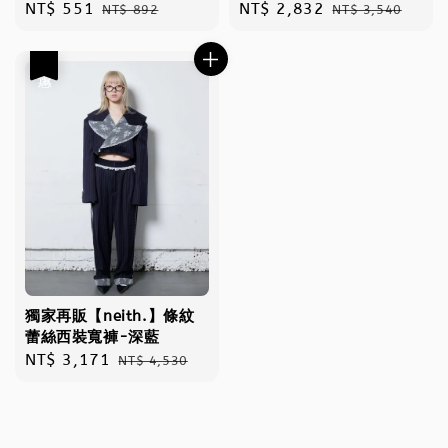
Sale
NT$ 551
Regular
Sale
NT$ 2,832
Regular
NT$ 892
NT$ 3,540
price
price
price
price
優惠
獨家再販【neith.】條紋
蕾絲西裝寬褲-深藍
Sale
NT$ 3,171
Regular
NT$ 4,530
price
price