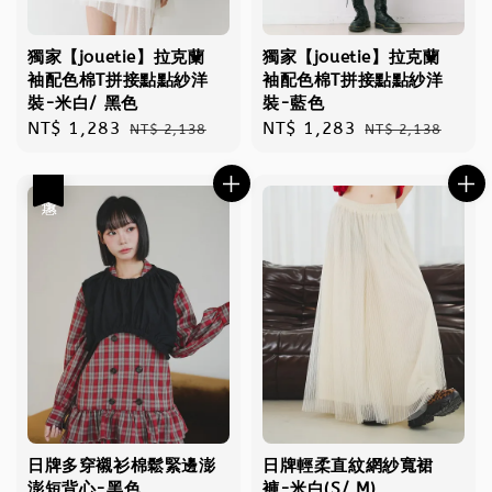
獨家【jouetie】拉克蘭
獨家【jouetie】拉克蘭
袖配色棉T拼接點點紗洋
袖配色棉T拼接點點紗洋
裝-米白/ 黑色
裝-藍色
Sale
NT$ 1,283
Regular
Sale
NT$ 1,283
Regular
NT$ 2,138
NT$ 2,138
price
price
price
price
優惠
日牌多穿襯衫棉鬆緊邊澎
日牌輕柔直紋網紗寬裙
澎短背心-黑色
褲-米白(S/ M)