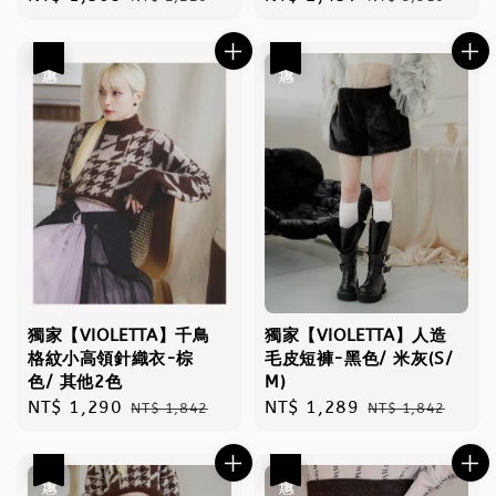
price
price
price
price
優惠
優惠
獨家【VIOLETTA】千鳥
獨家【VIOLETTA】人造
格紋小高領針織衣-棕
毛皮短褲-黑色/ 米灰(S/
色/ 其他2色
M)
Sale
NT$ 1,290
Regular
Sale
NT$ 1,289
Regular
NT$ 1,842
NT$ 1,842
price
price
price
price
優惠
優惠