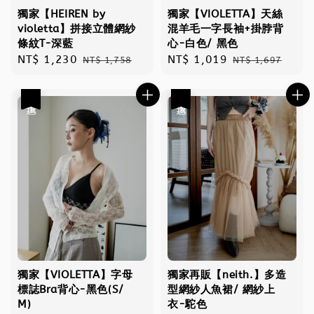
獨家【HEIREN by
獨家【VIOLETTA】天絲
violetta】拼接立體網紗
混羊毛一字長袖+掛脖背
條紋T-深藍
心-白色/ 黑色
Sale
NT$ 1,230
Regular
Sale
NT$ 1,019
Regular
NT$ 1,758
NT$ 1,697
price
price
price
price
優惠
優惠
獨家【VIOLETTA】字母
獨家再販【neith.】多造
標誌Bra背心-黑色(S/
型網紗人魚裙/ 網紗上
M)
衣-駝色