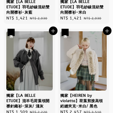
獨家【LA BELLE
獨家【LA BELLE
ETUDE】羽毛紗線混紡雙
ETUDE】羽毛紗線混紡雙
向開襟衫-灰藍
向開襟衫-米白
Sale
NT$ 1,421
Regular
Sale
NT$ 1,421
Regular
NT$ 2,030
NT$ 2,030
price
price
price
price
優惠
優惠
獨家【LA BELLE
獨家【HEIREN by
ETUDE】混羊毛荷葉領開
violetta】荷葉剪接高領
襟針織衫-深灰/ 淺灰
絎縫夾克-米白/ 黑色
Sale
NT$ 1,509
Regular
Sale
NT$ 2,457
Regular
NT$ 2,220
NT$ 3,510