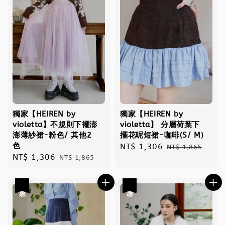
獨家【HEIREN by
獨家【HEIREN by
violetta】不規則下襬澎
violetta】 分層荷葉下
澎薄紗裙-粉色/ 其他2
擺花呢短裙-咖啡(S/ M)
色
Sale
NT$ 1,306
Regular
NT$ 1,865
Sale
NT$ 1,306
Regular
NT$ 1,865
price
price
price
price
優惠
優惠