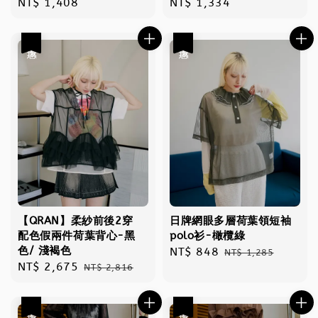
Regular
NT$ 1,408
Regular
NT$ 1,334
price
price
優惠
優惠
【QRAN】柔紗前後2穿
日牌網眼多層荷葉領短袖
配色假兩件荷葉背心-黑
polo衫-橄欖綠
色/ 淺褐色
Sale
NT$ 848
Regular
NT$ 1,285
Sale
NT$ 2,675
Regular
NT$ 2,816
price
price
price
price
優惠
優惠