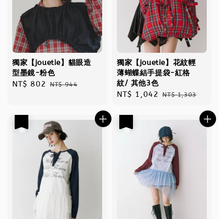
獨家【jouetie】貓眼造
獨家【jouetie】花紋輕
型墨鏡-粉色
薄蝴蝶結手提袋-紅格
紋/ 其他3色
Sale
NT$ 802
Regular
NT$ 944
Sale
NT$ 1,042
Regular
price
price
NT$ 1,303
price
price
優惠
優惠