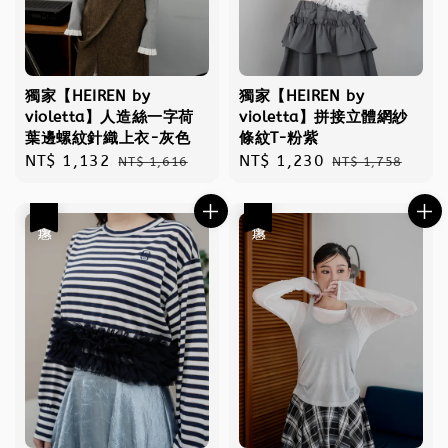
獨家【HEIREN by
獨家【HEIREN by
violetta】人造絲一字荷
violetta】拼接立體網紗
葉邊螺紋針織上衣-灰色
條紋T-粉紫
Sale
NT$ 1,132
Regular
Sale
NT$ 1,230
Regular
NT$ 1,616
NT$ 1,758
price
price
price
price
優惠
優惠