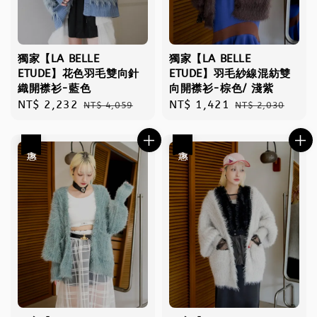
獨家【LA BELLE
獨家【LA BELLE
ETUDE】花色羽毛雙向針
ETUDE】羽毛紗線混紡雙
織開襟衫-藍色
向開襟衫-棕色/ 淺紫
Sale
NT$ 2,232
Regular
Sale
NT$ 1,421
Regular
NT$ 4,059
NT$ 2,030
price
price
price
price
優惠
優惠