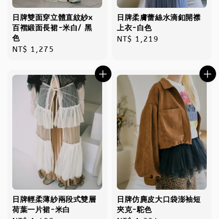
日牌雙面穿立體直紋紗x
日牌柔膚蕾絲水滴釦開襟
百褶緞面長裙-米白/ 黑
上衣-白色
色
Regular
NT$ 1,219
Regular
NT$ 1,275
price
price
日牌輕柔薄紗兩段式雙層
日牌仿麂皮大口袋澎袖短
荷葉一片裙-米白
夾克-駝色