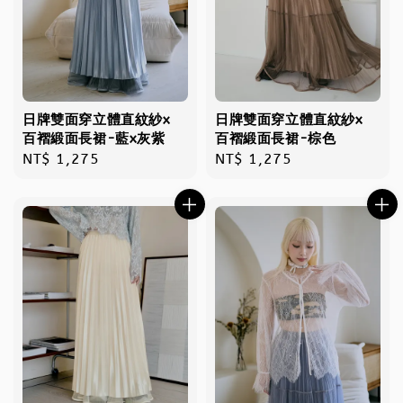
日牌雙面穿立體直紋紗x
日牌雙面穿立體直紋紗x
百褶緞面長裙-藍x灰紫
百褶緞面長裙-棕色
Regular
NT$ 1,275
Regular
NT$ 1,275
price
price