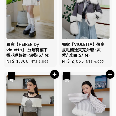
獨家【HEIREN by
獨家【VIOLETTA】仿麂
violetta】 分層荷葉下
皮毛圈邊夾克外套-灰
擺花呢短裙-深藍(S/ M)
紫/ 米白(S/ M)
Sale
NT$ 1,306
Regular
Sale
NT$ 2,055
Regular
NT$ 1,865
NT$ 4,055
price
price
price
price
優惠
優惠