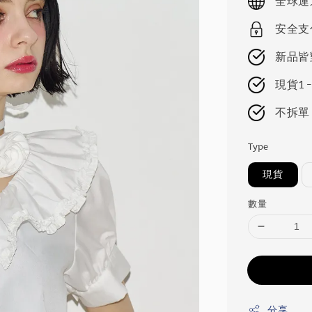
全球運
安全支
新品皆
現貨1-
不拆單
Type
現貨
數量
分享