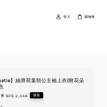
登入
購物車
uetie】絲滑荷葉領公主袖上衣(附花朵
色
18
Regular
優惠
NT$ 2,148
price