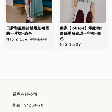
日牌和服腰封雙層細褶雪
獨家【jouetie】螺紋棉x
紡一片裙-綠色
蕾絲垂吊釦環一字領-白
色
Sale
NT$ 2,134
Regular
NT$ 2,247
Regular
NT$ 1,807
price
price
price
系思有限公司
統編：94260470