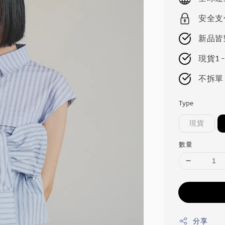
安全支
新品皆
現貨1-
不拆單
Type
現貨
數量
分享