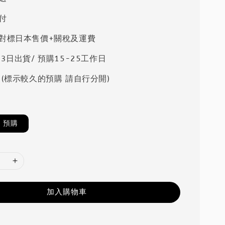
付
對標日本售價+關稅及運費
3日出貨/ 預購15-25工作日
 (標示較久的預購 請自行分開)
預購
加入購物車