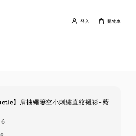
登入
購物車
uetie】肩抽繩簍空小刺繡直紋襯衫-藍
36
送