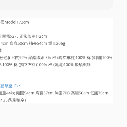
國Model172cm
圍需x2)，正常落差1-2cm
54cm 肩寬50cm 袖長54cm 重量206g
造
色](上衣)92% 聚酯纖維 8% 棉 (獨立布料)100% 棉 (刺繡)100%
100% 棉 (獨立布料)100% 棉 (刺繡)100% 聚酯纖維
 (點擊至IG)：
 體重44kg 頭圍54cm 肩寬37cm 胸圍70B 高腰56cm 低腰70cm
/ 25碼(腳板窄)