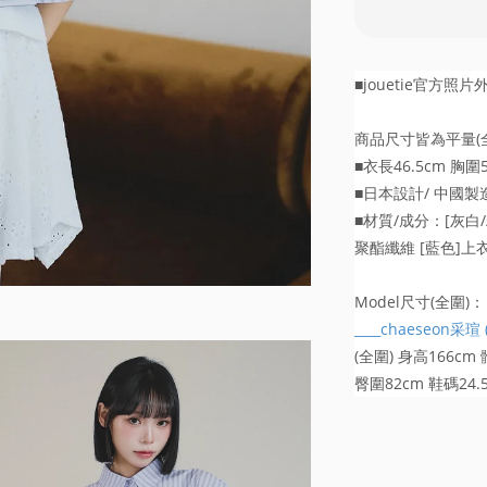
■jouetie官方照片外
商品尺寸皆為平量(全
■
衣長46.5cm 胸圍
■日本設計/ 中國製
■材質/成分：[灰白/粉
聚酯纖維 [藍色]上衣:
Model尺寸(全圍)：
____chaeseon采瑄
(全圍) 身高166cm
臀圍82cm 鞋碼24.5