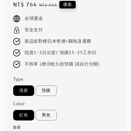
Sale
NT$ 764
Regular
優惠
NT$ 955
price
price
全球運送
安全支付
新品皆對標日本售價+關稅及運費
現貨1-3日出貨/ 預購15-25工作日
不拆單 (標示較久的預購 請自行分開)
Type
現貨
預購
Color
紅色
黑色
數量