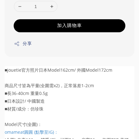
加入購物車
分享
■jouetie官方照片日本Model162cm/ 外國Model172cm
商品尺寸皆為平量(全圍需x2)，正常落差1-2cm
■長36-40cm 重量0.5g
■日本設計/ 中國製造
■材質/成分：仿珍珠
Model尺寸(全圍)：
omameat圓圓 (點擊至IG)：