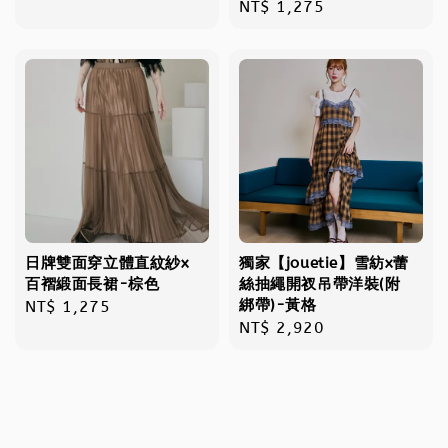
Regular
NT$ 1,275
price
price
日牌雙面穿立體直紋紗x
獨家【jouetie】雪紡x蕾
百褶緞面長裙-棕色
絲抽繩開衩吊帶洋裝(附
綁帶)-黃格
Regular
NT$ 1,275
Regular
NT$ 2,920
price
price