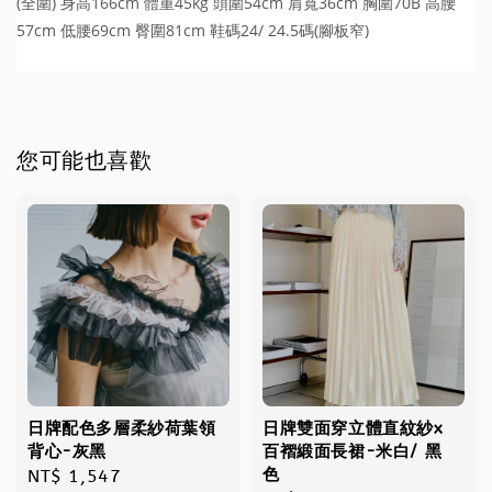
(全圍) 身高166cm 體重45kg 頭圍54cm 肩寬36cm 胸圍70B 高腰
57cm 低腰69cm 臀圍81cm 鞋碼24/ 24.5碼(腳板窄)
您可能也喜歡
日牌配色多層柔紗荷葉領
日牌雙面穿立體直紋紗x
背心-灰黑
百褶緞面長裙-米白/ 黑
色
Regular
NT$ 1,547