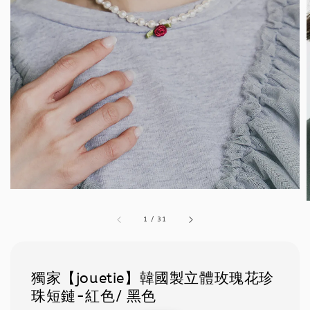
1
/
31
獨家【jouetie】韓國製立體玫瑰花珍
珠短鏈-紅色/ 黑色