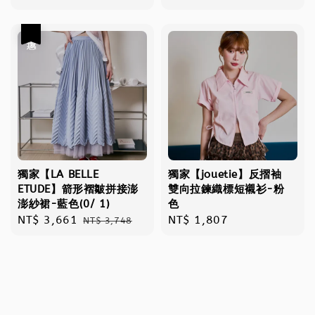
price
price
price
優惠
獨家【LA BELLE
獨家【jouetie】反摺袖
ETUDE】箭形褶皺拼接澎
雙向拉鍊織標短襯衫-粉
澎紗裙-藍色(0/ 1)
色
Sale
NT$ 3,661
Regular
Regular
NT$ 1,807
NT$ 3,748
price
price
price