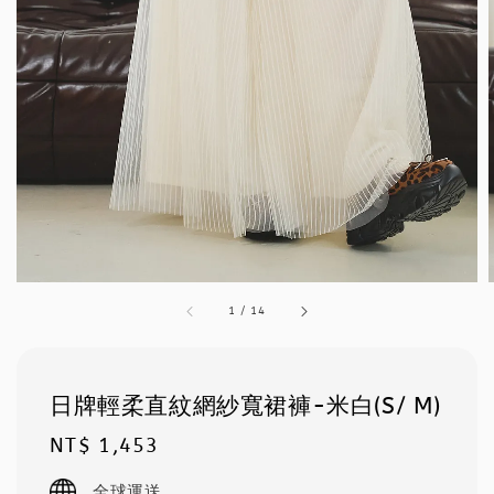
1
/
14
日牌輕柔直紋網紗寬裙褲-米白(S/ M)
Regular
NT$ 1,453
price
全球運送