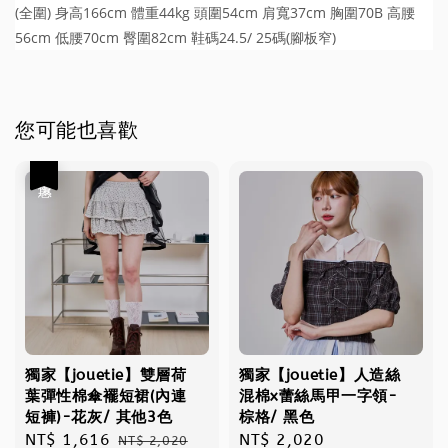
(全圍) 身高166cm 體重44kg 頭圍54cm 肩寬37cm 胸圍70B 高腰
56cm 低腰70cm 臀圍82cm 鞋碼24.5/ 25碼(腳板窄)
您可能也喜歡
優惠
獨家【jouetie】雙層荷
獨家【jouetie】人造絲
葉彈性棉傘襬短裙(內連
混棉x蕾絲馬甲一字領-
短褲)-花灰/ 其他3色
棕格/ 黑色
Sale
NT$ 1,616
Regular
Regular
NT$ 2,020
NT$ 2,020