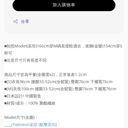
加入購物車
分享
■拍照Model(采瑄)166cm穿M碼長度較適合，老獅(金髮)154cm穿S
即可
■注意尺寸只有長度不同
商品尺寸皆為平量(全圍需x2)，正常落差1-2cm
■[S]衣長96cm 腰圍33-52cm(全鬆緊) 臀圍76cm 下襬寬76cm
■[M]衣長100cm 腰圍33-52cm(全鬆緊) 臀圍76cm 下襬寬76cm
■日本設計/ 中國製造
■材質/成分：100% 聚酯纖維
Model尺寸(全圍)：
____chaeseon采瑄 (點擊至IG)：